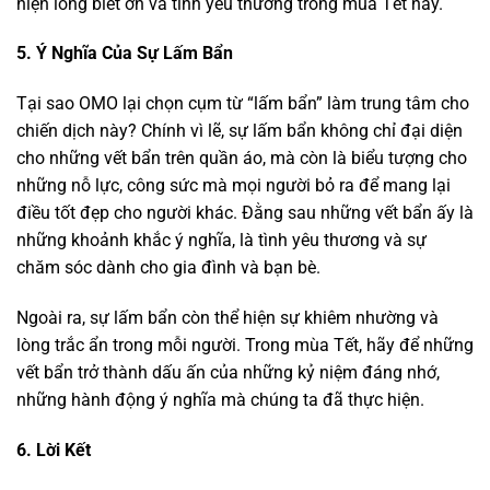
hiện lòng biết ơn và tình yêu thương trong mùa Tết này.
5. Ý Nghĩa Của Sự Lấm Bẩn
Tại sao OMO lại chọn cụm từ “lấm bẩn” làm trung tâm cho
chiến dịch này? Chính vì lẽ, sự lấm bẩn không chỉ đại diện
cho những vết bẩn trên quần áo, mà còn là biểu tượng cho
những nỗ lực, công sức mà mọi người bỏ ra để mang lại
điều tốt đẹp cho người khác. Đằng sau những vết bẩn ấy là
những khoảnh khắc ý nghĩa, là tình yêu thương và sự
chăm sóc dành cho gia đình và bạn bè.
Ngoài ra, sự lấm bẩn còn thể hiện sự khiêm nhường và
lòng trắc ẩn trong mỗi người. Trong mùa Tết, hãy để những
vết bẩn trở thành dấu ấn của những kỷ niệm đáng nhớ,
những hành động ý nghĩa mà chúng ta đã thực hiện.
6. Lời Kết