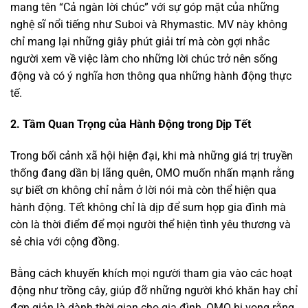
mang tên “Cả ngàn lời chúc” với sự góp mặt của những
nghệ sĩ nổi tiếng như Suboi và Rhymastic. MV này không
chỉ mang lại những giây phút giải trí mà còn gợi nhắc
người xem về việc làm cho những lời chúc trở nên sống
động và có ý nghĩa hơn thông qua những hành động thực
tế.
2. Tầm Quan Trọng của Hành Động trong Dịp Tết
Trong bối cảnh xã hội hiện đại, khi mà những giá trị truyền
thống đang dần bị lãng quên, OMO muốn nhấn mạnh rằng
sự biết ơn không chỉ nằm ở lời nói mà còn thể hiện qua
hành động. Tết không chỉ là dịp để sum họp gia đình mà
còn là thời điểm để mọi người thể hiện tình yêu thương và
sẻ chia với cộng đồng.
Bằng cách khuyến khích mọi người tham gia vào các hoạt
động như trồng cây, giúp đỡ những người khó khăn hay chỉ
đơn giản là dành thời gian cho gia đình, OMO hi vọng rằng