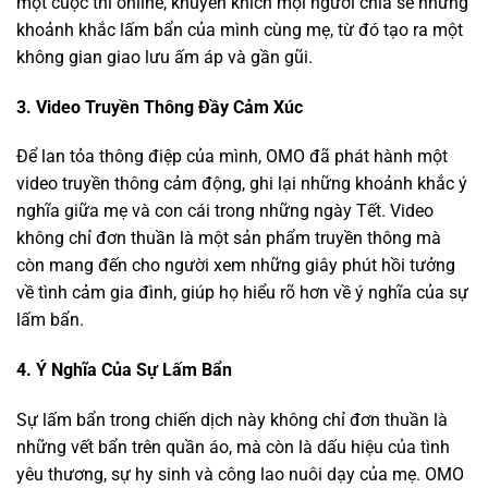
một cuộc thi online, khuyến khích mọi người chia sẻ những
khoảnh khắc lấm bẩn của mình cùng mẹ, từ đó tạo ra một
không gian giao lưu ấm áp và gần gũi.
3. Video Truyền Thông Đầy Cảm Xúc
Để lan tỏa thông điệp của mình, OMO đã phát hành một
video truyền thông cảm động, ghi lại những khoảnh khắc ý
nghĩa giữa mẹ và con cái trong những ngày Tết. Video
không chỉ đơn thuần là một sản phẩm truyền thông mà
còn mang đến cho người xem những giây phút hồi tưởng
về tình cảm gia đình, giúp họ hiểu rõ hơn về ý nghĩa của sự
lấm bẩn.
4. Ý Nghĩa Của Sự Lấm Bẩn
Sự lấm bẩn trong chiến dịch này không chỉ đơn thuần là
những vết bẩn trên quần áo, mà còn là dấu hiệu của tình
yêu thương, sự hy sinh và công lao nuôi dạy của mẹ. OMO