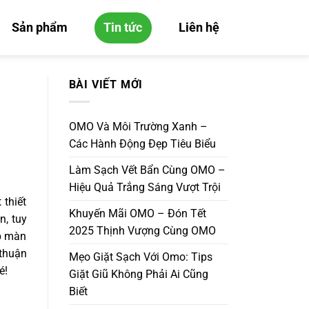
Sản phẩm
Tin tức
Liên hệ
BÀI VIẾT MỚI
OMO Và Môi Trường Xanh –
Các Hành Động Đẹp Tiêu Biểu
Làm Sạch Vết Bẩn Cùng OMO –
Hiệu Quả Trắng Sáng Vượt Trội
 thiết
Khuyến Mãi OMO – Đón Tết
n, tuy
2025 Thịnh Vượng Cùng OMO
ụp màn
 thuận
Mẹo Giặt Sạch Với Omo: Tips
é!
Giặt Giũ Không Phải Ai Cũng
Biết