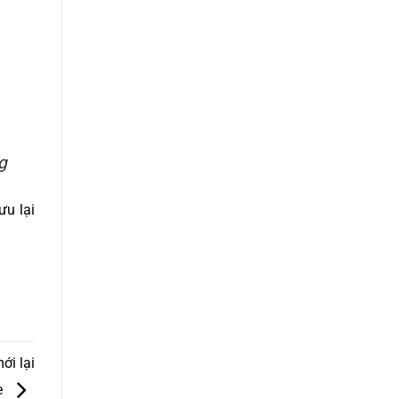
g
ưu lại
ới lại
è