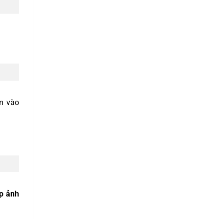
m vào
p ảnh