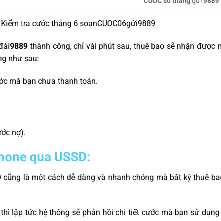
CUOC
số tháng
gửi
9889
 Kiểm tra cước tháng 6 soạn
CUOC
06
gửi
9889
đài
9889
thành công, chỉ vài phút sau, thuê bao sẽ nhận được
ng như sau:
rước mà bạn chưa thanh toán.
ước nợ).
phone qua USSD:
D cũng là một cách dễ dàng và nhanh chóng mà bất kỳ thuê b
thì lập tức hệ thống sẽ phản hồi chi tiết cước mà bạn sử dụng