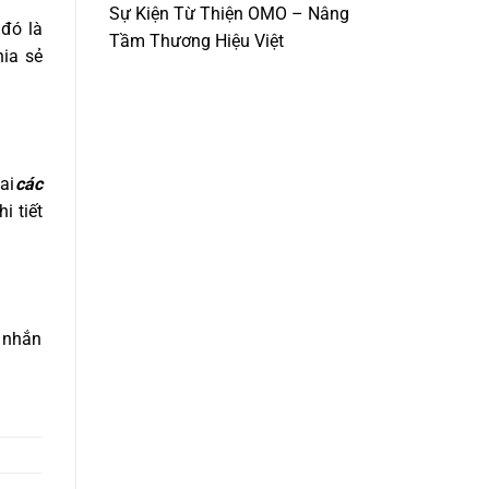
Sự Kiện Từ Thiện OMO – Nâng
 đó là
Tầm Thương Hiệu Việt
hia sẻ
ai
các
i tiết
n nhắn