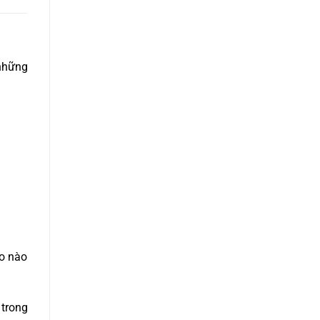
 những
ao nào
 trong