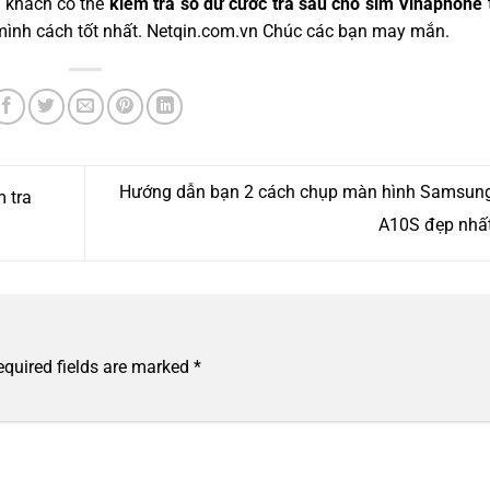
ý khách có thể
kiểm tra số dư cước trả sau cho sim Vinaphone
mình cách tốt nhất. Netqin.com.vn Chúc các bạn may mắn.
Hướng dẫn bạn 2 cách chụp màn hình Samsung
m tra
A10S đẹp nhấ
equired fields are marked
*