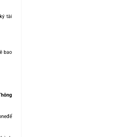
ký tài
uê bao
Thông
one
để