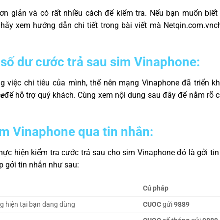
đơn giản và có rất nhiều cách để kiểm tra. Nếu bạn muốn biết
hãy xem hướng dẫn chi tiết trong bài viết mà
Netqin.com.vn
c
 số dư cước trả sau sim Vinaphone:
g việc chi tiêu của mình, thế nên mạng Vinaphone đã triển kh
ne
để hỗ trợ quý khách. Cùng xem nội dung sau đây để nắm rõ ch
im Vinaphone qua tin nhắn:
ực hiện kiểm tra cước trả sau cho sim Vinaphone đó là gởi ti
p gởi tin nhắn như sau:
Cú pháp
ng hiện tại bạn đang dùng
CUOC
gửi
9889