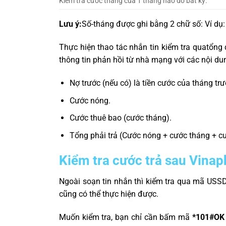
Kiểm tra cước tháng của 1 tháng nào đó bất kỳ.
Lưu ý:
Số-tháng được ghi bằng 2 chữ số: Ví dụ:
Thực hiện thao tác nhắn tin kiểm tra qua
tổng 
thông tin phản hồi từ nhà mạng với các nội du
Nợ trước (nếu có) là tiền cước của tháng t
Cước nóng.
Cước thuê bao (cước tháng).
Tổng phải trả (Cước nóng + cước tháng + c
Kiểm tra cước trả sau Vina
Ngoài soạn tin nhắn thì kiểm tra qua mã USS
cũng có thể thực hiện được.
Muốn kiểm tra, bạn chỉ cần bấm mã
*101#OK