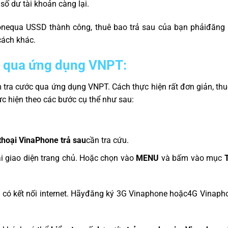
số dư tài khoản càng lại.
one
qua USSD thành công, thuê bao trả sau của bạn phải
đăng 
cách khác.
ne qua ứng dụng VNPT:
ểm tra cước qua ứng dụng VNPT. Cách thực hiện rất đơn giản, th
c hiện theo các bước cụ thể như sau:
thoại VinaPhone trả sau
cần tra cứu.
ại giao diện trang chủ. Hoặc chọn vào
MENU
và bấm vào mục
có kết nối internet. Hãy
đăng ký 3G Vinaphone hoặc
4G Vinaph