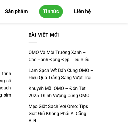
Sản phẩm
Tin tức
Liên hệ
BÀI VIẾT MỚI
OMO Và Môi Trường Xanh –
Các Hành Động Đẹp Tiêu Biểu
Làm Sạch Vết Bẩn Cùng OMO –
 trình
Hiệu Quả Trắng Sáng Vượt Trội
ổng số
 hoạch
Khuyến Mãi OMO – Đón Tết
ng sim
2025 Thịnh Vượng Cùng OMO
Mẹo Giặt Sạch Với Omo: Tips
Giặt Giũ Không Phải Ai Cũng
Biết